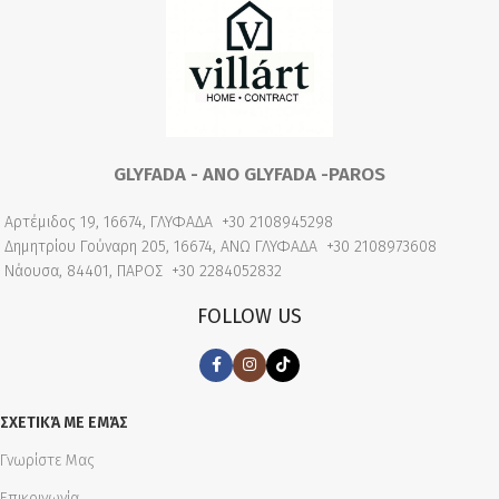
GLYFADA - ANO GLYFADA -PAROS
Αρτέμιδος 19, 16674, ΓΛΥΦΑΔΑ
+30 2108945298
Δημητρίου Γούναρη 205, 16674, ΑΝΩ ΓΛΥΦΑΔΑ
+30 2108973608
Νάουσα, 84401, ΠΑΡΟΣ
+30 2284052832
FOLLOW US
ΣΧΕΤΙΚΆ ΜΕ ΕΜΆΣ
Γνωρίστε Μας
Επικοινωνία