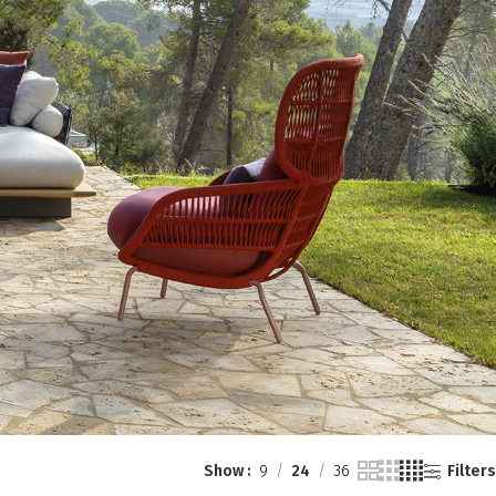
Show
9
24
36
Filters