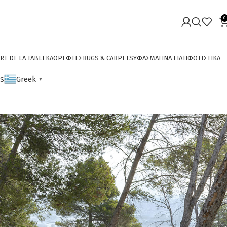
0
RT DE LA TABLE
ΚΑΘΡΕΦΤΕΣ
RUGS & CARPETS
ΥΦΑΣΜΑΤΙΝΑ ΕΙΔΗ
ΦΩΤΙΣΤΙΚΑ
Greek
CS
▼