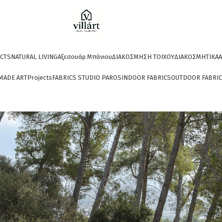
CTS
NATURAL LIVING
Αξεσουάρ Μπάνιου
ΔΙΑΚΟΣΜΗΣΗ ΤΟΙΧΟΥ
ΔΙΑΚΟΣΜΗΤΙΚΑ
A
MADE ART
Projects
FABRICS STUDIO PAROS
INDOOR FABRICS
OUTDOOR FABRI