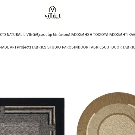
CTS
NATURAL LIVING
Αξεσουάρ Μπάνιου
ΔΙΑΚΟΣΜΗΣΗ ΤΟΙΧΟΥ
ΔΙΑΚΟΣΜΗΤΙΚΑ
A
MADE ART
Projects
FABRICS STUDIO PAROS
INDOOR FABRICS
OUTDOOR FABRI