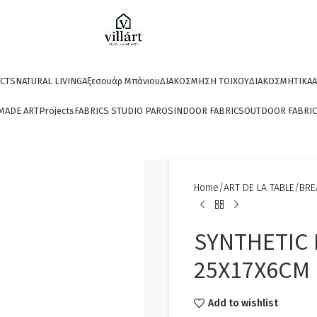
CTS
NATURAL LIVING
Αξεσουάρ Μπάνιου
ΔΙΑΚΟΣΜΗΣΗ ΤΟΙΧΟΥ
ΔΙΑΚΟΣΜΗΤΙΚΑ
A
MADE ART
Projects
FABRICS STUDIO PAROS
INDOOR FABRICS
OUTDOOR FABRI
Home
ART DE LA TABLE
BRE
SYNTHETIC 
25X17X6CM
Add to wishlist