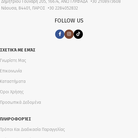
Δημητρίου Γούναρη 205, 16674, ΑΝΩ ΓΛΥΦΑΔΑ
+30 2108973608
Νάουσα, 84401, ΠΑΡΟΣ
+30 2284052832
FOLLOW US
ΣΧΕΤΙΚΆ ΜΕ ΕΜΆΣ
Γνωρίστε Μας
Επικοινωνία
Καταστήματα
Όροι Χρήσης
Προσωπικά Δεδομένα
ΠΛΗΡΟΦΟΡΊΕΣ
Τρόποι Και Διαδικασία Παραγγελίας