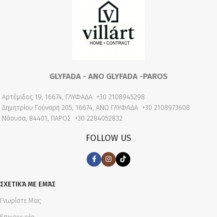
GLYFADA - ANO GLYFADA -PAROS
Αρτέμιδος 19, 16674, ΓΛΥΦΑΔΑ
+30 2108945298
Δημητρίου Γούναρη 205, 16674, ΑΝΩ ΓΛΥΦΑΔΑ
+30 2108973608
Νάουσα, 84401, ΠΑΡΟΣ
+30 2284052832
FOLLOW US
ΣΧΕΤΙΚΆ ΜΕ ΕΜΆΣ
Γνωρίστε Μας