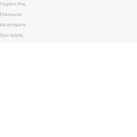
Γνωρίστε Μας
Επικοινωνία
Καταστήματα
Όροι Χρήσης
Προσωπικά Δεδομένα
ΠΛΗΡΟΦΟΡΊΕΣ
Τρόποι Και Διαδικασία Παραγγελίας
Τρόποι Πληρωμής
Τρόποι Αποστολής
Ακύρωση Παραγγελίας
Πολιτική Επιστροφών
Subscribe to our newsletter