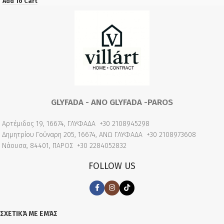
Add To Cart
GLYFADA - ANO GLYFADA -PAROS
Αρτέμιδος 19, 16674, ΓΛΥΦΑΔΑ
+30 2108945298
Δημητρίου Γούναρη 205, 16674, ΑΝΩ ΓΛΥΦΑΔΑ
+30 2108973608
Νάουσα, 84401, ΠΑΡΟΣ
+30 2284052832
FOLLOW US
ΣΧΕΤΙΚΆ ΜΕ ΕΜΆΣ