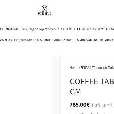
CTS
NATURAL LIVING
Αξεσουάρ Μπάνιου
ΔΙΑΚΟΣΜΗΣΗ ΤΟΙΧΟΥ
ΔΙΑΚΟΣΜΗΤΙΚΑ
A
MADE ART
Projects
FABRICS STUDIO PAROS
INDOOR FABRICS
OUTDOOR FABRI
Home
ΕΠΙΠΛΑ
Τραπέζια Σαλ
COFFEE TABL
CM
785.00
€
Τιμή με Φ