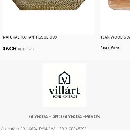
NATURAL RATTAN TISSUE BOX
TEAK WOOD SO
Read More
39.00
€
Τιμή με ΦΠΑ
Add To Cart
GLYFADA - ANO GLYFADA -PAROS
Αρτέμιδος 19, 16674, ΓΛΥΦΑΔΑ
+30 2108945298