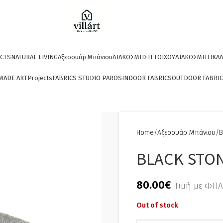
CTS
NATURAL LIVING
Αξεσουάρ Μπάνιου
ΔΙΑΚΟΣΜΗΣΗ ΤΟΙΧΟΥ
ΔΙΑΚΟΣΜΗΤΙΚΑ
A
MADE ART
Projects
FABRICS STUDIO PAROS
INDOOR FABRICS
OUTDOOR FABRI
Home
Αξεσουάρ Μπάνιου
Β
BLACK STO
80.00
€
Τιμή με ΦΠΑ
Out of stock