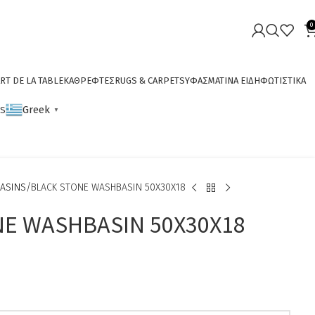
0
RT DE LA TABLE
ΚΑΘΡΕΦΤΕΣ
RUGS & CARPETS
ΥΦΑΣΜΑΤΙΝΑ ΕΙΔΗ
ΦΩΤΙΣΤΙΚΑ
Greek
CS
▼
ΑSINS
BLACK STONE WASHBASIN 50X30X18
NE WASHBASIN 50X30X18