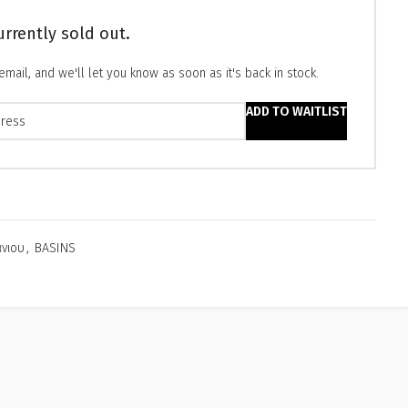
urrently sold out.
email, and we'll let you know as soon as it's back in stock.
ADD TO WAITLIST
νιου
,
ΒΑSINS