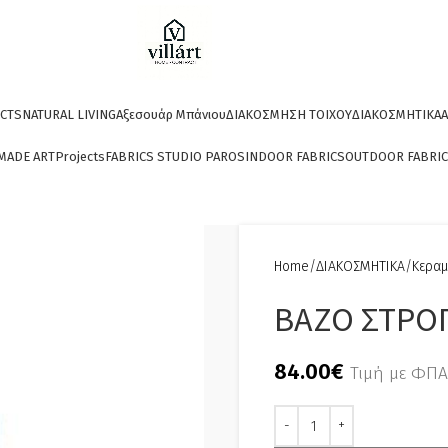
CTS
NATURAL LIVING
Αξεσουάρ Μπάνιου
ΔΙΑΚΟΣΜΗΣΗ ΤΟΙΧΟΥ
ΔΙΑΚΟΣΜΗΤΙΚΑ
A
MADE ART
Projects
FABRICS STUDIO PAROS
INDOOR FABRICS
OUTDOOR FABRI
Home
ΔΙΑΚΟΣΜΗΤΙΚΑ
Κεραμ
ΒΑΖΟ ΣΤΡΟΓ
84.00
€
Τιμή με ΦΠΑ
Alternative: