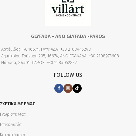
GLYFADA - ANO GLYFADA -PAROS
Αρτέμιδος 19, 16674, ΓΛΥΦΑΔΑ
+30 2108945298
Δημητρίου Γούναρη 205, 16674, ΑΝΩ ΓΛΥΦΑΔΑ
+30 2108973608
Νάουσα, 84401, ΠΑΡΟΣ
+30 2284052832
FOLLOW US
ΣΧΕΤΙΚΆ ΜΕ ΕΜΆΣ
Γνωρίστε Μας
Επικοινωνία
Καταστήματα