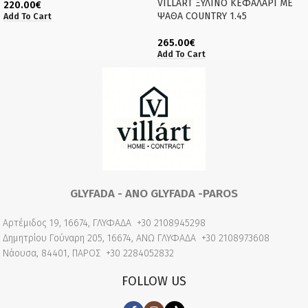
VILLART ΞΥΛΙΝΟ ΚΕΦΑΛΑΡΙ ΜΕ
220.00
€
ΨΑΘΑ COUNTRY 1.45
Add To Cart
265.00
€
Add To Cart
GLYFADA - ANO GLYFADA -PAROS
Αρτέμιδος 19, 16674, ΓΛΥΦΑΔΑ
+30 2108945298
Δημητρίου Γούναρη 205, 16674, ΑΝΩ ΓΛΥΦΑΔΑ
+30 2108973608
Νάουσα, 84401, ΠΑΡΟΣ
+30 2284052832
FOLLOW US