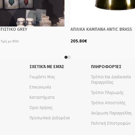
ΤΙΣΤΙΚΟ GREY
ΑΠΛΙΚΑ ΚΑΜΠΑΝΑ ANTIC BRASS
205.80
€
Τιμή με ΦΠΑ
Add To Cart
ΣΧΕΤΙΚΆ ΜΕ ΕΜΆΣ
ΠΛΗΡΟΦΟΡΊΕΣ
Γνωρίστε Μας
Τρόποι Και Διαδικασία
Παραγγελίας
Επικοινωνία
Τρόποι Πληρωμής
Καταστήματα
Τρόποι Αποστολής
Όροι Χρήσης
Ακύρωση Παραγγελίας
Προσωπικά Δεδομένα
Πολιτική Επιστροφών