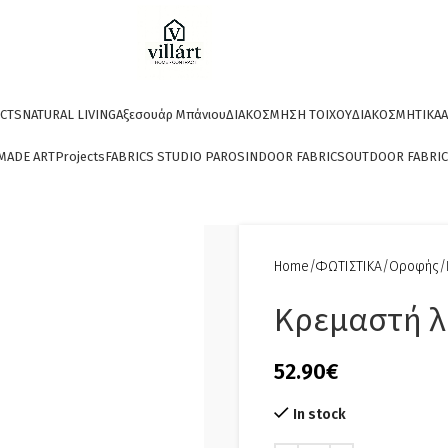
CTS
NATURAL LIVING
Αξεσουάρ Μπάνιου
ΔΙΑΚΟΣΜΗΣΗ ΤΟΙΧΟΥ
ΔΙΑΚΟΣΜΗΤΙΚΑ
A
MADE ART
Projects
FABRICS STUDIO PAROS
INDOOR FABRICS
OUTDOOR FABRI
Home
ΦΩΤΙΣΤΙΚΑ
Οροφής
Κρεμαστή λ
52.90
€
In stock