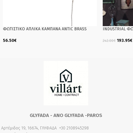
ΦΩΤΙΣΤΙΚΟ AΠΛΙΚΑ ΚΑΜΠΑΝΑ ANTIC BRASS
INDUSTRIAL ΦΩ
56.50
€
193.95
€
242.00
€
Add To Cart
Add To Cart
GLYFADA - ANO GLYFADA -PAROS
Αρτέμιδος 19, 16674, ΓΛΥΦΑΔΑ
+30 2108945298