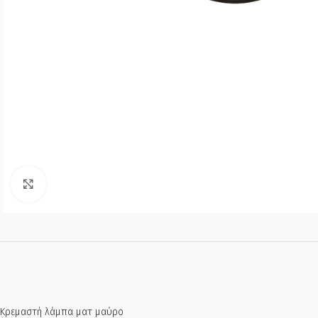
Click to enlarge
Κρεμαστή λάμπα ματ μαύρο