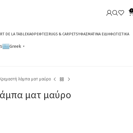
0
RT DE LA TABLE
ΚΑΘΡΕΦΤΕΣ
RUGS & CARPETS
ΥΦΑΣΜΑΤΙΝΑ ΕΙΔΗ
ΦΩΤΙΣΤΙΚΑ
Greek
CS
▼
Κρεμαστή λάμπα ματ μαύρο
άμπα ματ μαύρο