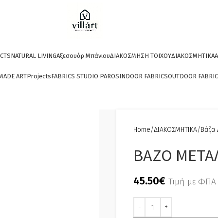
CTS
NATURAL LIVING
Αξεσουάρ Μπάνιου
ΔΙΑΚΟΣΜΗΣΗ ΤΟΙΧΟΥ
ΔΙΑΚΟΣΜΗΤΙΚΑ
A
MADE ART
Projects
FABRICS STUDIO PAROS
INDOOR FABRICS
OUTDOOR FABRI
Home
ΔΙΑΚΟΣΜΗΤΙΚΑ
Βάζα 
ΒΑΖΟ ΜΕΤΑΛΛ
45.50
€
Τιμή με ΦΠΑ
Alternative: