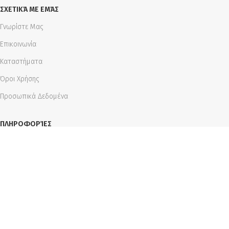
ΣΧΕΤΙΚΆ ΜΕ ΕΜΆΣ
Γνωρίστε Μας
Επικοινωνία
Καταστήματα
Όροι Χρήσης
Προσωπικά Δεδομένα
ΠΛΗΡΟΦΟΡΊΕΣ
Τρόποι Και Διαδικασία Παραγγελίας
Τρόποι Πληρωμής
Τρόποι Αποστολής
Ακύρωση Παραγγελίας
Πολιτική Επιστροφών