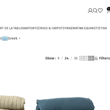
0
RT DE LA TABLE
ΚΑΘΡΕΦΤΕΣ
RUGS & CARPETS
ΥΦΑΣΜΑΤΙΝΑ ΕΙΔΗ
ΦΩΤΙΣΤΙΚΑ
Greek
CS
▼
Show
9
24
36
Filters