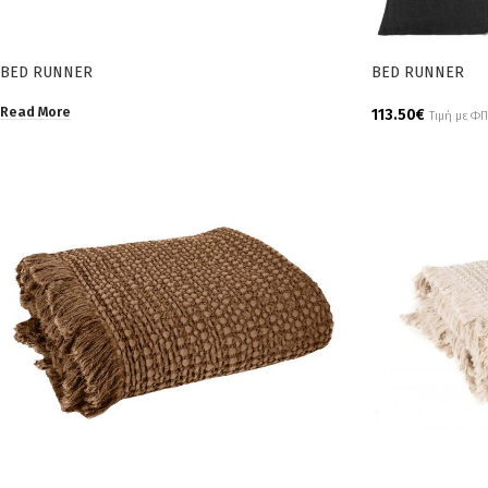
BED RUNNER
BED RUNNER
Read More
113.50
€
Τιμή με Φ
Add To Cart