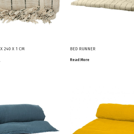
X 240 X 1 CM
BED RUNNER
Read More
Α