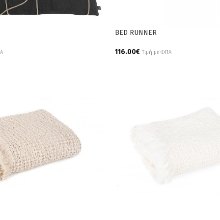
BED RUNNER
116.00
€
ΠΑ
Τιμή με ΦΠΑ
Add To Cart