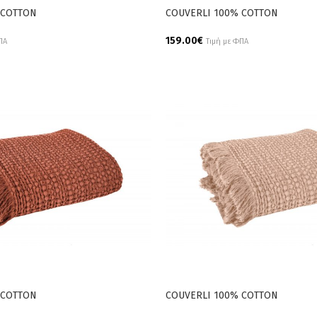
 COTTON
COUVERLI 100% COTTON
159.00
€
ΠΑ
Τιμή με ΦΠΑ
Add To Cart
 COTTON
COUVERLI 100% COTTON