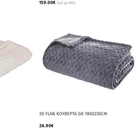
159.00
€
Τιμή με ΦΠΑ
Add To Cart
3D FLAN ΚΟΥΒΕΡΤΑ GR 180X230CM
26.90
€
Add To Cart