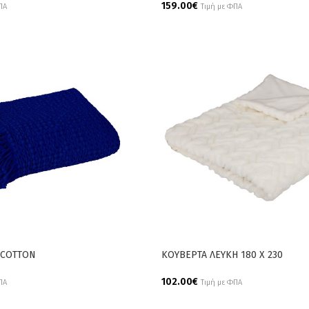
159.00
€
ΠΑ
Τιμή με ΦΠΑ
Add To Cart
 COTTON
ΚΟΥΒΕΡΤΑ ΛΕΥΚΗ 180 Χ 230
102.00
€
ΠΑ
Τιμή με ΦΠΑ
Add To Cart