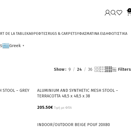
0
RT DE LA TABLE
ΚΑΘΡΕΦΤΕΣ
RUGS & CARPETS
ΥΦΑΣΜΑΤΙΝΑ ΕΙΔΗ
ΦΩΤΙΣΤΙΚΑ
Greek
CS
▼
Show
9
24
36
Filters
H STOOL – GREY
ALUMINIUM AND SYNTHETIC MESH STOOL –
TERRACOTTA 48,5 x 48,5 x 38
205.50
€
Τιμή με ΦΠΑ
Add To Cart
INDOOR/OUTDOOR BEIGE POUF 20X80