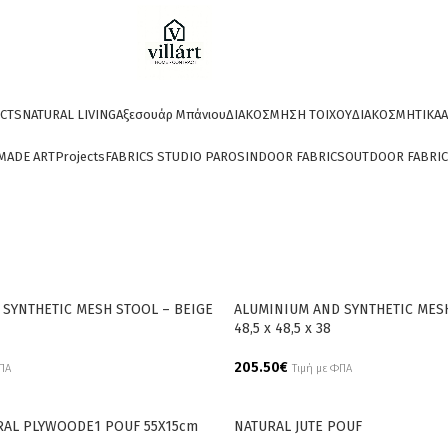
CTS
NATURAL LIVING
Αξεσουάρ Μπάνιου
ΔΙΑΚΟΣΜΗΣΗ ΤΟΙΧΟΥ
ΔΙΑΚΟΣΜΗΤΙΚΑ
A
MADE ART
Projects
FABRICS STUDIO PAROS
INDOOR FABRICS
OUTDOOR FABRI
SYNTHETIC MESH STOOL – BEIGE
ALUMINIUM AND SYNTHETIC MES
48,5 x 48,5 x 38
205.50
€
ΦΠΑ
Τιμή με ΦΠΑ
Add To Cart
RAL PLYWOODE1 POUF 55X15cm
NATURAL JUTE POUF