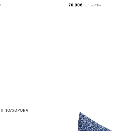
70.90
€
Α
Τιμή με ΦΠΑ
Add To Cart
ΝΗ ΠΟΛΥΘΡΟΝΑ