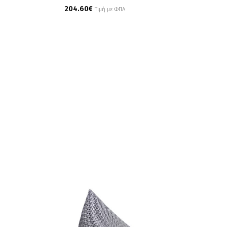
204.60
€
Τιμή με ΦΠΑ
Add To Cart